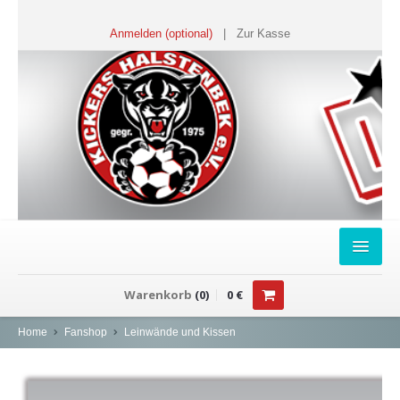
Anmelden (optional)
|
Zur Kasse
HOME
Warenkorb
(
0
)
0
€
FANSHOP
Home
Fanshop
Leinwände und Kissen
Sweater
T-Shirts