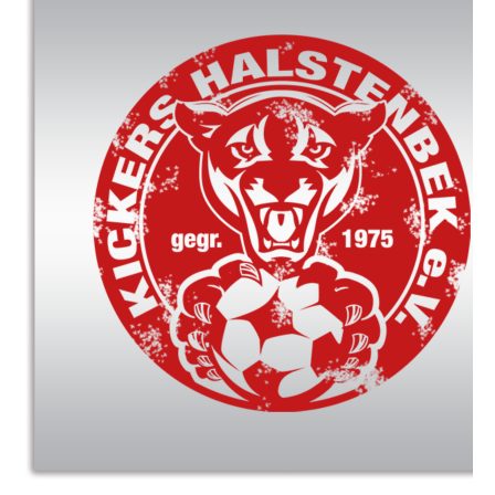
Hoodies
Gläser & Tassen & Krüge
Kochen & Grillen
Aufkleber & Handys & Mousepads
Taschen
Polo`s & Hemden
Wimpel & Fanschal & Schirme
Kappen & Mützen
Alles fürs Bad
Leinwände und Kissen
Alles für die Kids
Jacken
Long Sleeve & Tank Top