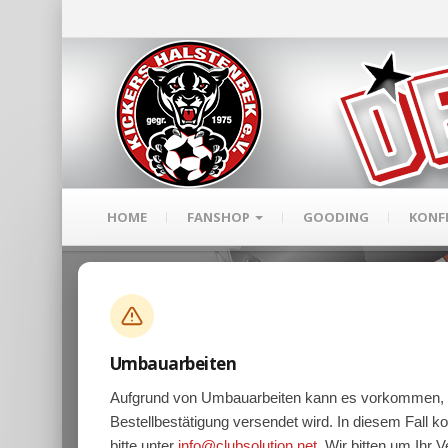
HOME
FANSHOP
GOODING
KONF
Umbauarbeiten
Willkommen in 
Aufgrund von Umbauarbeiten kann es vorkommen, 
Bestellbestätigung versendet wird. In diesem Fall ko
bitte unter
info@clubsolution.net
. Wir bitten um Ihr 