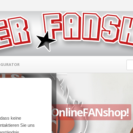
IGURATOR
unserem OnlineFANshop!
dass keine
ntaktieren Sie uns
Verständnis.